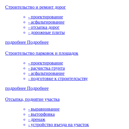
Строительство и ремонт дорог
- проектирование
- асфальтирование
- отсыпка дорог
- дорожные плиты
подробнее
Подробнее
Строительство парковок и площадок
- проектирование
- расчистка грунта
- асфальтирование
- подготовке к строителсьству
подробнее
Подробнее
Отсыпка, поднятие участка
- выравнивание
- выторфовка
- дренаж
- устройство въезда на участок