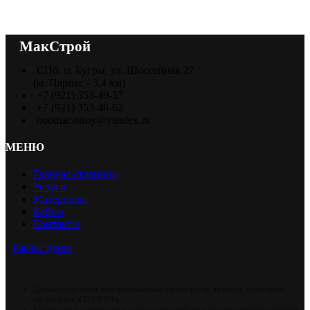
МакСтрой
СПб, п. Бугры, ул. Шоссейная 27
(м. Парнас - 3,4 км)
+7 (921) 353-49-57
+7 (921) 353-46-62
ooomac-stroy@yandex.ru
МЕНЮ
Главная страница
Услуги
Материалы
Кейсы
Контакты
Расчет цены
Данный сайт носит информационный характер и не является публичной
офертой (ст. 435 ГК РФ)