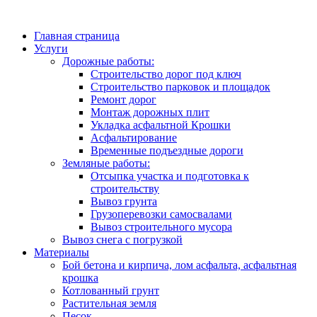
Главная страница
Услуги
Дорожные работы:
Строительство дорог под ключ
Строительство парковок и площадок
Ремонт дорог
Монтаж дорожных плит
Укладка асфальтной Крошки
Асфальтирование
Временные подъездные дороги
Земляные работы:
Отсыпка участка и подготовка к
строительству
Вывоз грунта
Грузоперевозки самосвалами
Вывоз строительного мусора
Вывоз снега с погрузкой
Материалы
Бой бетона и кирпича, лом асфальта, асфальтная
крошка
Котлованный грунт
Растительная земля
Песок