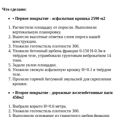
Что сделано:
• Первое покрытие - асфальтная крошка 2590 м2
Расчистили площадку от поросли. Выполнили
вертикальную планировку.
Вынесли высотные отметки слоев пирога нашей
конструкции.
Уложили геотекстиль плотности 300.
Уложили бетонный щебень фракции 0-150 H-0.3м в
твёрдом теле, утрамбовали грунтовым виброкатком 14
тонн.
Задали уклон площадки.
Уложили свежую асфальтную крошку H=0.1 в твёрдом
теле.
Пролили горячей битумной эмульсией для скрепления
крошки.
• Второе покрытие - дорожные железобетонные паги
450м2
Выбрали корыто H=0.6 метра.
Уложили геотекстиль плотности 300.
Выполнили основание из гранитного щебня фракции